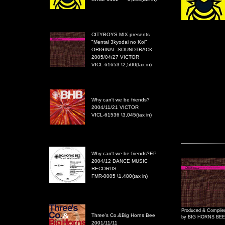
CITYBOYS MIX presents
"Mental 3kyodai no Koi"
ORIGINAL SOUNDTRACK
2005/04/27 VICTOR
VICL-61653 \2,500(tax in)
Why can't we be friends?
2004/11/21 VICTOR
VICL-61536 \3,045(tax in)
Why can't we be friends?EP
2004/12 DANCE MUSIC
RECORDS
FMR-0005 \1,480(tax in)
Produced & Compile
Three's Co.&Big Horns Bee
by BIG HORNS BEE
2001/11/11