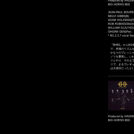
Produced by HAGI
BIG HORNS BEE
JEAN-PAUL BOUREL
MELVI GIBBS(B)
ADAM HOLZMAN(P
ROB ROBINSON(Or
WILLIAM“JUJU”HOU
OHGIMI GEN(Per)
* M1,2,3,7 vocal Ya
『BHB1』から約
で、本場のリズム
かなりのプレッシ
ノリを重視し、いわ
リとやり、その上
リで、まるでレギ
は大成功だったと
Produced by HAGI
BIG HORNS BEE