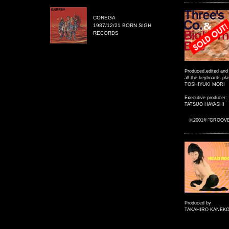
COREGA
1987/12/21 BORN SIGH
RECORDS
Produced,edited and
all the keyboards pl
TOSHIYUKI MORI
Executive producer:
TATSUO HAYASHI
※2001年“GROOV
Produced by
TAKAHIRO KANEKO a