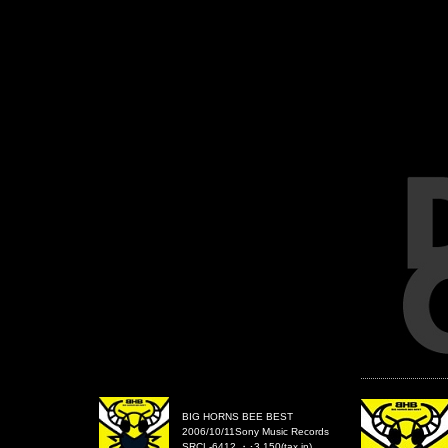
BIG HORNS BEE BEST
2006/10/11Sony Music Records
SRCL-6412 ・･3,150(tax in)