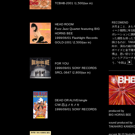
TCBHB-2001 \1,500(tax in)
RECOMEND
HEAD ROOM
大竹まこと、きた
Fuzz Jazz Quartet featuring BIG
ィーク期間に年1
HORNS BEE
ボレーションに挑
1999/06/01 Flashlight Records
ッた感性を持った
GOLD-1001 \2,500(tax in)
掛けるのが、TAKA
向や、演出の細川
ボーイズと金子隆
博は、思い切りフ
というアプローチ
う。“今回は
FOR YOU
1996/09/01 SONY RECORDS
SRCL-3647 \2,800(tax in)
DEAD OR ALIVE/single
C/W 恋はメキメキ
1996/09/01 SONY RECORDS
produced by
BIG HORNS BEE
sound produced by
TAKAHIRO KANEK
except M-10 Nuttvill