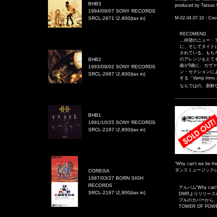
BHB3
produced by Tatsuo
1994/09/07 SONY RECORDS
SRCL-2971 \2,800(tax in)
M-02.04.07.10：Cov
RECOMEND
…待望のニュー・
に、そしてタイト
されている。もち
BHB2
のアレンジもとて
曲が5曲に、カヴ
1993/09/02 SONY RECORDS
ン・セクションに
SRCL-2687 \2,800(tax in)
する「Vamp Int
ならではの、新鮮
BHB1
1991/10/25 SONY RECORDS
SRCL-2197 \2,800(tax in)
“Why can't we be
ダンスミュージック
COREGA
1987/03/27 BORN SIGH
RECORDS
アルバム“Why c
SRCL-2197 \2,800(tax in)
DMRよりリリー
ブルのカバーから、
TOWER OF P